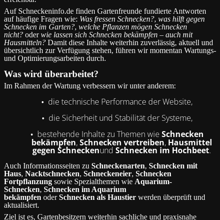
Auf Schneckeninfo.de finden Gartenfreunde fundierte Antworten
auf häufige Fragen wie:
Was fressen Schnecken?
,
was hilft gegen
Schnecken im Garten?
,
welche Pflanzen mögen Schnecken
nicht?
oder
wie lassen sich Schnecken bekämpfen – auch mit
Hausmitteln?
Damit diese Inhalte weiterhin zuverlässig, aktuell und
übersichtlich zur Verfügung stehen, führen wir momentan Wartungs-
und Optimierungsarbeiten durch.
Was wird überarbeitet?
Im Rahmen der Wartung verbessern wir unter anderem:
die technische Performance der Website,
•
die Sicherheit und Stabilität der Systeme,
•
bestehende Inhalte zu Themen wie
Schnecken
•
bekämpfen
,
Schnecken vertreiben
,
Hausmittel
gegen Schnecken
und
Schnecken im Hochbeet
.
Auch Informationsseiten zu
Schneckenarten
,
Schnecken mit
Haus
,
Nacktschnecken
,
Schneckeneier
,
Schnecken
Fortpflanzung
sowie Spezialthemen wie
Aquarium-
Schnecken
,
Schnecken im Aquarium
bekämpfen
oder
Schnecken als Haustier
werden überprüft und
aktualisiert.
Ziel ist es, Gartenbesitzern weiterhin sachliche und praxisnahe